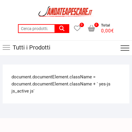
0
0
Total
0,00
€
Tutti i Prodotti
document.documentElement.className =
document.documentElement.className + ' yes-js
js_active js'