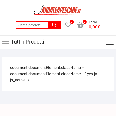
0
0
Total
0,00
€
Tutti i Prodotti
document.documentElement.className =
document.documentElement.className + ' yes-js
js_active js'