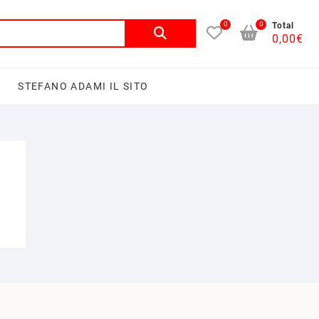
0
0
Total
0,00
€
I
STEFANO ADAMI IL SITO