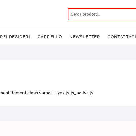
 DEI DESIDERI
CARRELLO
NEWSLETTER
CONTATTAC
tElement.className + ' yes-js js_active js'