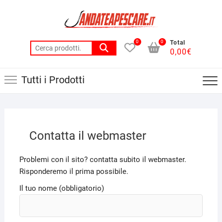
Skip
to
content
0
0
Total
Cerca:
0,00
€
Tutti i Prodotti
Contatta il webmaster
Problemi con il sito? contatta subito il webmaster.
Risponderemo il prima possibile.
Il tuo nome (obbligatorio)