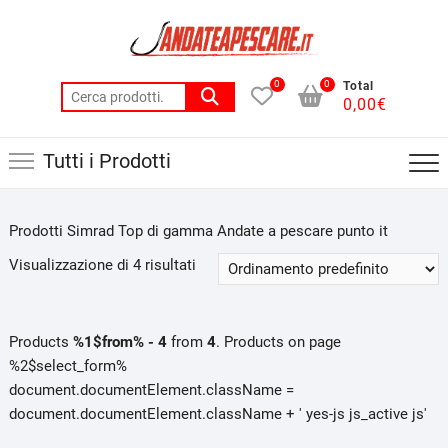
Skip
to
content
0
0
Total
Cerca:
0,00
€
Tutti i Prodotti
Prodotti Simrad Top di gamma Andate a pescare punto it
Visualizzazione di 4 risultati
Products
%1$from% - 4
from
4
. Products on page
%2$select_form%
document.documentElement.className =
document.documentElement.className + ' yes-js js_active js'