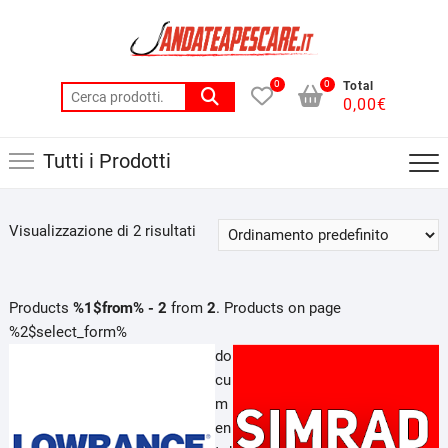
Skip
to
content
0
0
Total
Cerca:
0,00
€
Tutti i Prodotti
Visualizzazione di 2 risultati
Products
%1$from% - 2
from
2
. Products on page
%2$select_form%
do
cu
m
en