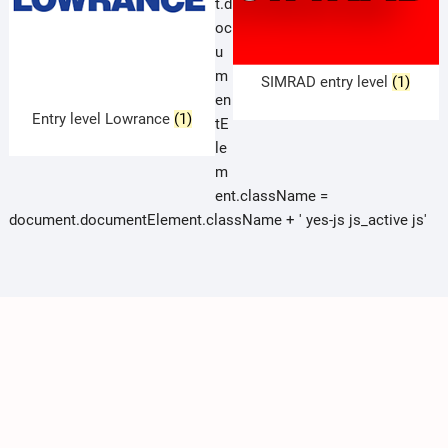
t.d
oc
u
m
SIMRAD entry level
(1)
en
Entry level Lowrance
(1)
tE
le
m
ent.className =
document.documentElement.className + ' yes-js js_active js'