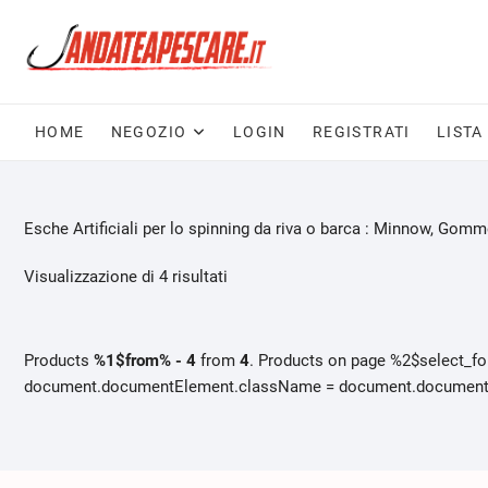
Skip
to
content
HOME
NEGOZIO
LOGIN
REGISTRATI
LISTA
Esche Artificiali per lo spinning da riva o barca : Minnow, Gomme
Visualizzazione di 4 risultati
Products
%1$from% - 4
from
4
. Products on page %2$select_f
document.documentElement.className = document.documentEle