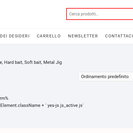
 DEI DESIDERI
CARRELLO
NEWSLETTER
CONTATTAC
, Hard bait, Soft bait, Metal Jig
orm%
ment.className + ' yes-js js_active js'