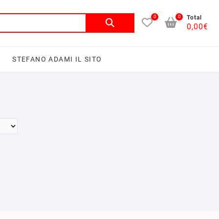
0
0
Cerca:
Total
0,00
€
I
STEFANO ADAMI IL SITO